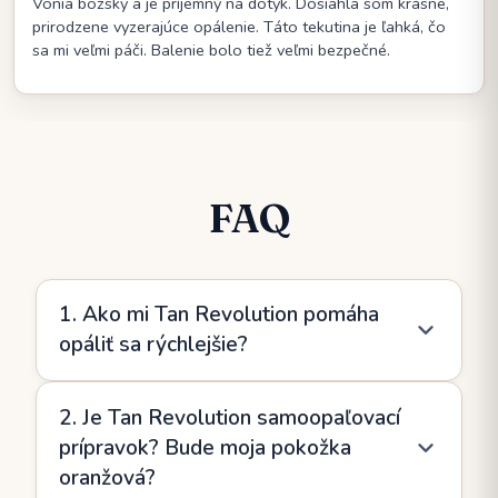
Vonia božsky a je príjemný na dotyk. Dosiahla som krásne,
prirodzene vyzerajúce opálenie. Táto tekutina je ľahká, čo
sa mi veľmi páči. Balenie bolo tiež veľmi bezpečné.
FAQ
1. Ako mi Tan Revolution pomáha
opáliť sa rýchlejšie?
Tan Revolution obsahuje prírodné oleje a beta-
2. Je Tan Revolution samoopaľovací
karotén, ktoré podporujú produkciu melanínu a
prípravok? Bude moja pokožka
pomáhajú vašej pokožke efektívnejšie reagovať
oranžová?
na vystavenie slnku. To znamená hlbšie a