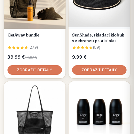
GetAway bundle
SunShade, skladací klobúk
s ochranou proti slnku
(279)
(59)
39.99 €
9.99 €
44.97 €
ZOBRAZIŤ DETAILY
ZOBRAZIŤ DETAILY