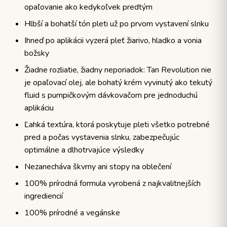
opaľovanie ako kedykoľvek predtým
Hlbší a bohatší tón pleti už po prvom vystavení slnku
Ihneď po aplikácii vyzerá pleť žiarivo, hladko a vonia
božsky
Žiadne rozliatie, žiadny neporiadok: Tan Revolution nie
je opaľovací olej, ale bohatý krém vyvinutý ako tekutý
fluid s pumpičkovým dávkovačom pre jednoduchú
aplikáciu
Ľahká textúra, ktorá poskytuje pleti všetko potrebné
pred a počas vystavenia slnku, zabezpečujúc
optimálne a dlhotrvajúce výsledky
Nezanecháva škvrny ani stopy na oblečení
100% prírodná formula vyrobená z najkvalitnejších
ingrediencií
100% prírodné a vegánske