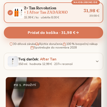
NAJOBĽÚBENEJŠIE
2× Tan Revolution
31,98 €
+ 1 After Tan ZADARMO
39,98 €
15,99 € / ks · ušetríte 8,00 €
Pridať do košíka · 31,98 €
30-dňová záruka
Rýchle doručenie
100 % bezpečný nákup
Spotrebujte do novembra 2028
Tvoj darček:
After Tan
150 ml · hodnota 12,99 € · 237+ recenzií