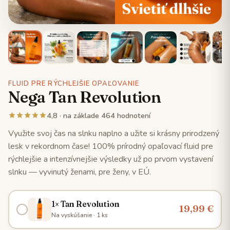
FLUID PRE RÝCHLEJŠIE OPAĽOVANIE
Nega Tan Revolution
4,8 · na základe 464 hodnotení
Využite svoj čas na slnku naplno a užite si krásny prirodzený
lesk v rekordnom čase! 100% prírodný opaľovací fluid pre
rýchlejšie a intenzívnejšie výsledky už po prvom vystavení
slnku — vyvinutý ženami, pre ženy, v EÚ.
1× Tan Revolution
19,99 €
Na vyskúšanie · 1 ks