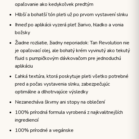
opaľovanie ako kedykoľvek predtým
Hlbší a bohatší tón pleti už po prvom vystavení slnku
Ihneď po aplikácii vyzerá pleť žiarivo, hladko a vonia
božsky
Žiadne rozliatie, žiadny neporiadok: Tan Revolution nie
je opaľovací olej, ale bohatý krém vyvinutý ako tekutý
fluid s pumpičkovým dávkovačom pre jednoduchú
aplikáciu
Ľahká textúra, ktorá poskytuje pleti všetko potrebné
pred a počas vystavenia slnku, zabezpečujúc
optimálne a dlhotrvajúce výsledky
Nezanecháva škvrny ani stopy na oblečení
100% prírodná formula vyrobená z najkvalitnejších
ingrediencií
100% prírodné a vegánske