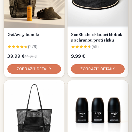
GetAway bundle
SunShade, skladací klobúk
s ochranou proti slnku
(279)
(59)
39.99 €
9.99 €
44.97 €
ZOBRAZIŤ DETAILY
ZOBRAZIŤ DETAILY