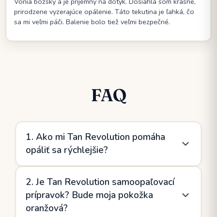
Vonia božsky a je príjemný na dotyk. Dosiahla som krásne,
prirodzene vyzerajúce opálenie. Táto tekutina je ľahká, čo
sa mi veľmi páči. Balenie bolo tiež veľmi bezpečné.
FAQ
1. Ako mi Tan Revolution pomáha
opáliť sa rýchlejšie?
Tan Revolution obsahuje prírodné oleje a beta-
2. Je Tan Revolution samoopaľovací
karotén, ktoré podporujú produkciu melanínu a
prípravok? Bude moja pokožka
pomáhajú vašej pokožke efektívnejšie reagovať
oranžová?
na vystavenie slnku. To znamená hlbšie a