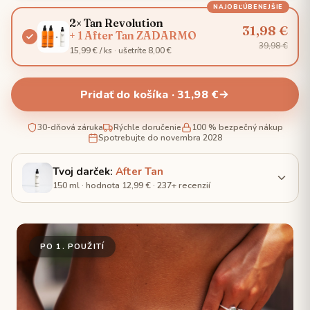
NAJOBĽÚBENEJŠIE
2× Tan Revolution
31,98 €
+ 1 After Tan ZADARMO
39,98 €
15,99 € / ks · ušetríte 8,00 €
Pridať do košíka · 31,98 €
30-dňová záruka
Rýchle doručenie
100 % bezpečný nákup
Spotrebujte do novembra 2028
Tvoj darček:
After Tan
150 ml · hodnota 12,99 € · 237+ recenzií