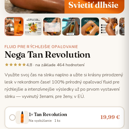
FLUID PRE RÝCHLEJŠIE OPAĽOVANIE
Nega Tan Revolution
4,8 · na základe 464 hodnotení
Využite svoj čas na slnku naplno a užite si krásny prirodzený
lesk v rekordnom čase! 100% prírodný opaľovací fluid pre
rýchlejšie a intenzívnejšie výsledky už po prvom vystavení
slnku — vyvinutý ženami, pre ženy, v EÚ.
1× Tan Revolution
19,99 €
Na vyskúšanie · 1 ks